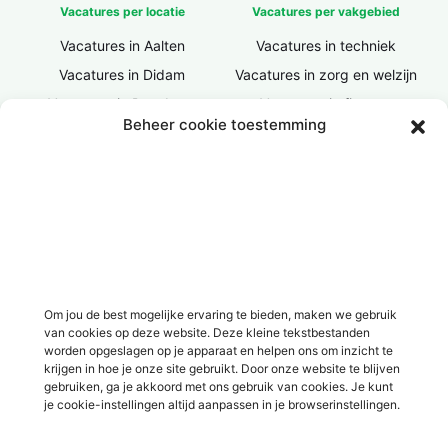
Vacatures per locatie
Vacatures per vakgebied
Vacatures in Aalten
Vacatures in techniek
Vacatures in Didam
Vacatures in zorg en welzijn
Vacatures in Doesburg
Vacatures in finance
Beheer cookie toestemming
Vacatures in Doetinchem
Vacatures in ICT / IT
Vacatures in Groenlo
Vacatures in bouw
Vacatures in Lichtenvoorde
Vacatures in logistiek
Vacatures in Lochem
Vacatures in productie /
industrie
Vacatures in ‘s-Heerenberg
Vacatures in Ulft
Vacatures in Varsseveld
Om jou de best mogelijke ervaring te bieden, maken we gebruik
van cookies op deze website. Deze kleine tekstbestanden
Vacatures in Winterswijk
worden opgeslagen op je apparaat en helpen ons om inzicht te
Vacatures in Zelhem
krijgen in hoe je onze site gebruikt. Door onze website te blijven
gebruiken, ga je akkoord met ons gebruik van cookies. Je kunt
Vacatures in Zutphen
je cookie-instellingen altijd aanpassen in je browserinstellingen.
Overig