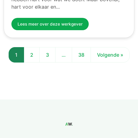
hart voor elkaar en...
Lees meer over deze werkgever
1
2
3
…
38
Volgende »