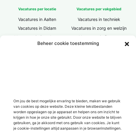
Vacatures per locatie
Vacatures per vakgebied
Vacatures in Aalten
Vacatures in techniek
Vacatures in Didam
Vacatures in zorg en welzijn
Vacatures in Doesburg
Vacatures in finance
Beheer cookie toestemming
Vacatures in Doetinchem
Vacatures in ICT / IT
Vacatures in Groenlo
Vacatures in bouw
Vacatures in Lichtenvoorde
Vacatures in logistiek
Vacatures in Lochem
Vacatures in productie /
industrie
Vacatures in ‘s-Heerenberg
Vacatures in Ulft
Vacatures in Varsseveld
Om jou de best mogelijke ervaring te bieden, maken we gebruik
van cookies op deze website. Deze kleine tekstbestanden
Vacatures in Winterswijk
worden opgeslagen op je apparaat en helpen ons om inzicht te
Vacatures in Zelhem
krijgen in hoe je onze site gebruikt. Door onze website te blijven
gebruiken, ga je akkoord met ons gebruik van cookies. Je kunt
Vacatures in Zutphen
je cookie-instellingen altijd aanpassen in je browserinstellingen.
Overig