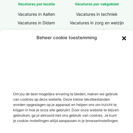
Vacatures per locatie
Vacatures per vakgebied
Vacatures in Aalten
Vacatures in techniek
Vacatures in Didam
Vacatures in zorg en welzijn
Vacatures in Doesburg
Vacatures in finance
Beheer cookie toestemming
Vacatures in Doetinchem
Vacatures in ICT / IT
Vacatures in Groenlo
Vacatures in bouw
Vacatures in Lichtenvoorde
Vacatures in logistiek
Vacatures in Lochem
Vacatures in productie /
industrie
Vacatures in ‘s-Heerenberg
Vacatures in Ulft
Vacatures in Varsseveld
Om jou de best mogelijke ervaring te bieden, maken we gebruik
van cookies op deze website. Deze kleine tekstbestanden
Vacatures in Winterswijk
worden opgeslagen op je apparaat en helpen ons om inzicht te
Vacatures in Zelhem
krijgen in hoe je onze site gebruikt. Door onze website te blijven
gebruiken, ga je akkoord met ons gebruik van cookies. Je kunt
Vacatures in Zutphen
je cookie-instellingen altijd aanpassen in je browserinstellingen.
Overig