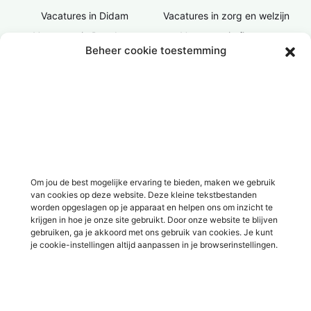
Vacatures in Didam
Vacatures in zorg en welzijn
Vacatures in Doesburg
Vacatures in finance
Beheer cookie toestemming
Vacatures in Doetinchem
Vacatures in ICT / IT
Vacatures in Groenlo
Vacatures in bouw
Vacatures in Lichtenvoorde
Vacatures in logistiek
Vacatures in Lochem
Vacatures in productie /
industrie
Vacatures in ‘s-Heerenberg
Vacatures in Ulft
Vacatures in Varsseveld
Om jou de best mogelijke ervaring te bieden, maken we gebruik
van cookies op deze website. Deze kleine tekstbestanden
Vacatures in Winterswijk
worden opgeslagen op je apparaat en helpen ons om inzicht te
Vacatures in Zelhem
krijgen in hoe je onze site gebruikt. Door onze website te blijven
gebruiken, ga je akkoord met ons gebruik van cookies. Je kunt
Vacatures in Zutphen
je cookie-instellingen altijd aanpassen in je browserinstellingen.
Overig
Over ons
Voor werkgevers