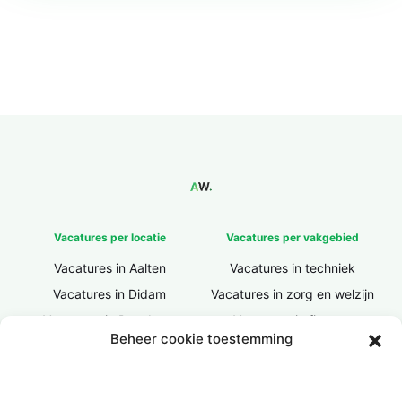
Vacatures per locatie
Vacatures per vakgebied
Vacatures in Aalten
Vacatures in techniek
Vacatures in Didam
Vacatures in zorg en welzijn
Vacatures in Doesburg
Vacatures in finance
Beheer cookie toestemming
Vacatures in Doetinchem
Vacatures in ICT / IT
Vacatures in Groenlo
Vacatures in bouw
Vacatures in Lichtenvoorde
Vacatures in logistiek