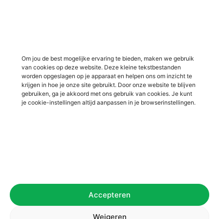
Vacatures in Lochem
Vacatures in productie /
industrie
Vacatures in ‘s-Heerenberg
Vacatures in Ulft
Vacatures in Varsseveld
Om jou de best mogelijke ervaring te bieden, maken we gebruik
van cookies op deze website. Deze kleine tekstbestanden
Vacatures in Winterswijk
worden opgeslagen op je apparaat en helpen ons om inzicht te
Vacatures in Zelhem
krijgen in hoe je onze site gebruikt. Door onze website te blijven
gebruiken, ga je akkoord met ons gebruik van cookies. Je kunt
Vacatures in Zutphen
je cookie-instellingen altijd aanpassen in je browserinstellingen.
Overig
Over ons
Voor werkgevers
Contact
Accepteren
Privacybeleid
Algemene voorwaarden
Weigeren