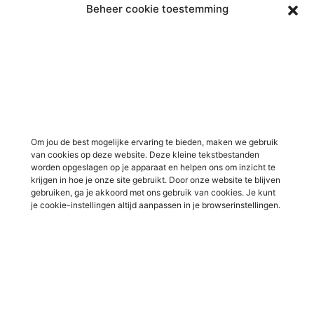
Beheer cookie toestemming
Vacatures in Doetinchem
Vacatures in ICT / IT
Vacatures in Groenlo
Vacatures in bouw
Vacatures in Lichtenvoorde
Vacatures in logistiek
Vacatures in Lochem
Vacatures in productie /
industrie
Vacatures in ‘s-Heerenberg
Vacatures in Ulft
Vacatures in Varsseveld
Om jou de best mogelijke ervaring te bieden, maken we gebruik
van cookies op deze website. Deze kleine tekstbestanden
Vacatures in Winterswijk
worden opgeslagen op je apparaat en helpen ons om inzicht te
Vacatures in Zelhem
krijgen in hoe je onze site gebruikt. Door onze website te blijven
gebruiken, ga je akkoord met ons gebruik van cookies. Je kunt
Vacatures in Zutphen
je cookie-instellingen altijd aanpassen in je browserinstellingen.
Overig
Over ons
Voor werkgevers
Contact