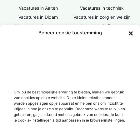
Vacatures in Aalten
Vacatures in techniek
Vacatures in Didam
Vacatures in zorg en welzijn
Vacatures in Doesburg
Vacatures in finance
Beheer cookie toestemming
Vacatures in Doetinchem
Vacatures in ICT / IT
Vacatures in Groenlo
Vacatures in bouw
Vacatures in Lichtenvoorde
Vacatures in logistiek
Vacatures in Lochem
Vacatures in productie /
industrie
Vacatures in ‘s-Heerenberg
Vacatures in Ulft
Vacatures in Varsseveld
Om jou de best mogelijke ervaring te bieden, maken we gebruik
van cookies op deze website. Deze kleine tekstbestanden
Vacatures in Winterswijk
worden opgeslagen op je apparaat en helpen ons om inzicht te
Vacatures in Zelhem
krijgen in hoe je onze site gebruikt. Door onze website te blijven
gebruiken, ga je akkoord met ons gebruik van cookies. Je kunt
Vacatures in Zutphen
je cookie-instellingen altijd aanpassen in je browserinstellingen.
Overig
Over ons