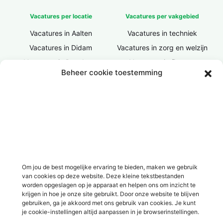
Vacatures per locatie
Vacatures per vakgebied
Vacatures in Aalten
Vacatures in techniek
Vacatures in Didam
Vacatures in zorg en welzijn
Vacatures in Doesburg
Vacatures in finance
Beheer cookie toestemming
Vacatures in Doetinchem
Vacatures in ICT / IT
Vacatures in Groenlo
Vacatures in bouw
Vacatures in Lichtenvoorde
Vacatures in logistiek
Vacatures in Lochem
Vacatures in productie /
industrie
Vacatures in ‘s-Heerenberg
Vacatures in Ulft
Vacatures in Varsseveld
Om jou de best mogelijke ervaring te bieden, maken we gebruik
van cookies op deze website. Deze kleine tekstbestanden
Vacatures in Winterswijk
worden opgeslagen op je apparaat en helpen ons om inzicht te
Vacatures in Zelhem
krijgen in hoe je onze site gebruikt. Door onze website te blijven
gebruiken, ga je akkoord met ons gebruik van cookies. Je kunt
Vacatures in Zutphen
je cookie-instellingen altijd aanpassen in je browserinstellingen.
Overig