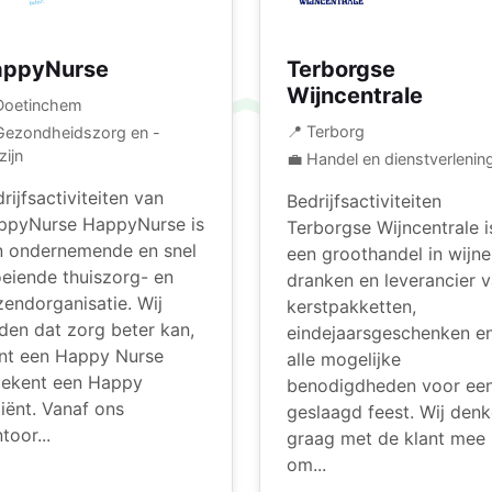
appyNurse
Terborgse
Wijncentrale
Doetinchem
📍 Terborg
Gezondheidszorg en -
zijn
💼 Handel en dienstverlenin
rijfsactiviteiten van
Bedrijfsactiviteiten
ppyNurse HappyNurse is
Terborgse Wijncentrale i
n ondernemende en snel
een groothandel in wijne
eiende thuiszorg- en
dranken en leverancier 
zendorganisatie. Wij
kerstpakketten,
den dat zorg beter kan,
eindejaarsgeschenken e
nt een Happy Nurse
alle mogelijke
tekent een Happy
benodigdheden voor ee
iënt. Vanaf ons
geslaagd feest. Wij den
toor...
graag met de klant mee
om...