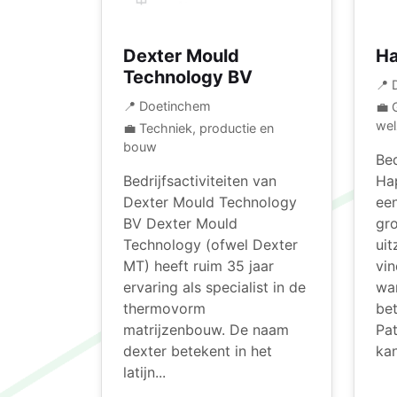
Dexter Mould
H
Technology BV
📍 
📍 Doetinchem
💼 
wel
💼 Techniek, productie en
bouw
Bed
Bedrijfsactiviteiten van
Ha
Dexter Mould Technology
ee
BV Dexter Mould
gro
Technology (ofwel Dexter
uit
MT) heeft ruim 35 jaar
vin
ervaring als specialist in de
wa
thermovorm
be
matrijzenbouw. De naam
Pat
dexter betekent in het
kan
latijn...