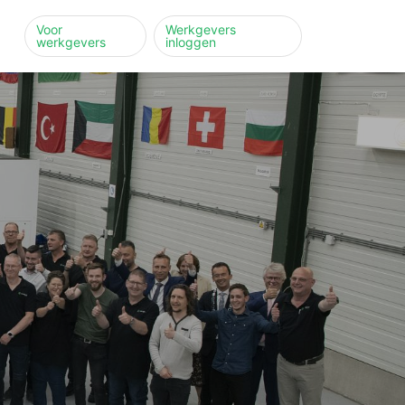
Voor
Werkgevers
werkgevers
inloggen