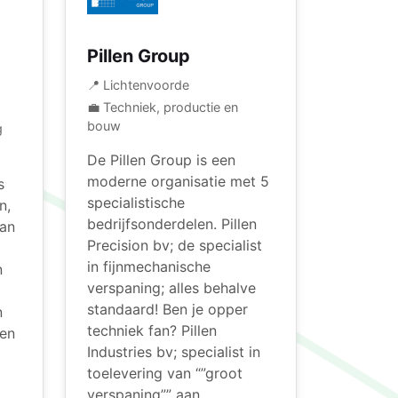
Pillen Group
📍 Lichtenvoorde
💼 Techniek, productie en
bouw
g
De Pillen Group is een
moderne organisatie met 5
s
specialistische
n,
bedrijfsonderdelen. Pillen
van
Precision bv; de specialist
in fijnmechanische
n
verspaning; alles behalve
standaard! Ben je opper
n
techniek fan? Pillen
ken
Industries bv; specialist in
toelevering van “”groot
verspaning”” aan