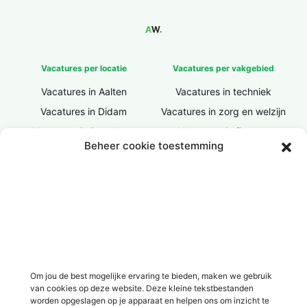
Vacatures per locatie
Vacatures per vakgebied
Vacatures in Aalten
Vacatures in techniek
Vacatures in Didam
Vacatures in zorg en welzijn
Vacatures in Doesburg
Vacatures in finance
Beheer cookie toestemming
Vacatures in Doetinchem
Vacatures in ICT / IT
Vacatures in Groenlo
Vacatures in bouw
Vacatures in Lichtenvoorde
Vacatures in logistiek
Vacatures in Lochem
Vacatures in productie /
industrie
Vacatures in ‘s-Heerenberg
Vacatures in Ulft
Vacatures in Varsseveld
Om jou de best mogelijke ervaring te bieden, maken we gebruik
van cookies op deze website. Deze kleine tekstbestanden
Vacatures in Winterswijk
worden opgeslagen op je apparaat en helpen ons om inzicht te