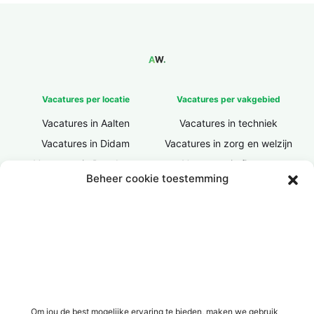
Vacatures per locatie
Vacatures per vakgebied
Vacatures in Aalten
Vacatures in techniek
Vacatures in Didam
Vacatures in zorg en welzijn
Vacatures in Doesburg
Vacatures in finance
Beheer cookie toestemming
Vacatures in Doetinchem
Vacatures in ICT / IT
Vacatures in Groenlo
Vacatures in bouw
Vacatures in Lichtenvoorde
Vacatures in logistiek
Vacatures in Lochem
Vacatures in productie /
industrie
Vacatures in ‘s-Heerenberg
Vacatures in Ulft
Vacatures in Varsseveld
Om jou de best mogelijke ervaring te bieden, maken we gebruik