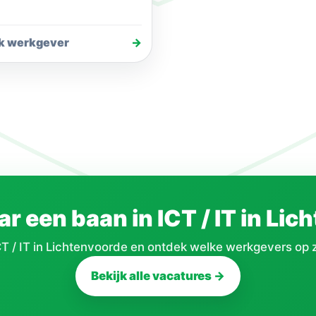
n de code of in de…
jk werkgever
→
r een baan in ICT / IT in Li
T / IT in Lichtenvoorde en ontdek welke werkgevers op z
Bekijk alle vacatures →