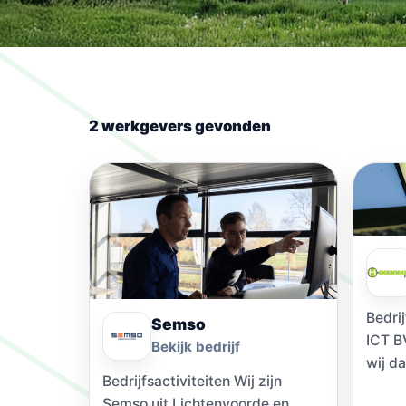
2 werkgevers gevonden
Bedri
Semso
ICT B
Bekijk bedrijf
wij d
Bedrijfsactiviteiten Wij zijn
uitda
Semso uit Lichtenvoorde en