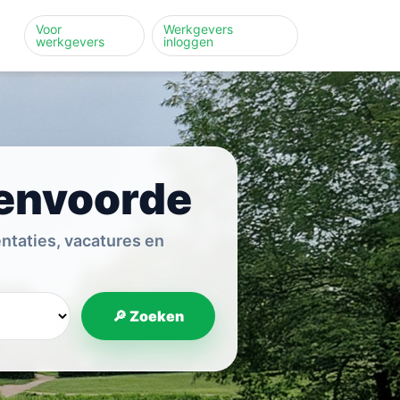
Voor
Werkgevers
werkgevers
inloggen
tenvoorde
ntaties, vacatures en
🔎 Zoeken