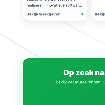
tusse
realiseren innovatieve software-
integraties die de werkdag van
Bekijk werkgever
→
Beki
onze klanten versoepelt. De
ontwikkelde middleware koppelt
verschillende…
Op zoek naa
Bekijk vacatures binnen IC