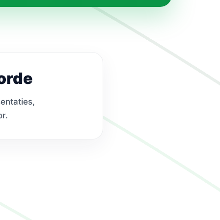
oorde
entaties,
r.