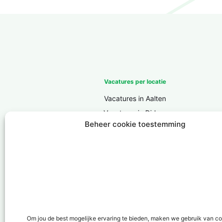
Vacatures per locatie
Vacatures in Aalten
Vacatures in Didam
Beheer cookie toestemming
Vacatures in Doesburg
Vacatures in Doetinchem
Vacatures in Groenlo
Vacatures in Lichtenvoorde
Vacatures in Lochem
Vacatures in ‘s-Heerenberg
Vacatures in Ulft
Om jou de best mogelijke ervaring te bieden, maken we gebruik van c