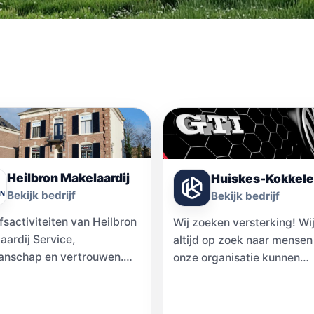
Heilbron Makelaardij
Huiskes-Kokkele
Bekijk bedrijf
Bekijk bedrijf
fsactiviteiten van Heilbron
Wij zoeken versterking! Wij
aardij Service,
altijd op zoek naar mensen
nschap en vertrouwen.
onze organisatie kunnen
drie speerpunten vormen
versterken. Zie hieronder 
en de belangrijkste pijlers
openstaande vacatures,
uint & Mulders makelaardij,
uiteraard mag…