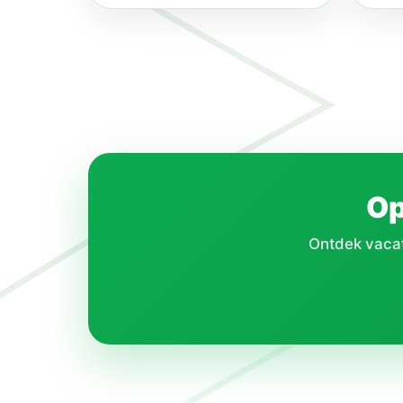
binnenklimaat van woningen…
Op
Ontdek vacatu