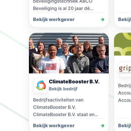
beveiligingstechniek ABCO
…
Beveiliging is al 20 jaar dé
expert in TotalCare beveiliging.
Bekijk werkgever
→
Beki
Vanuit Duiven (Gelderland)
leveren…
ClimateBooster B.V.
Bedrij
Bekijk bedrijf
Accou
Bedrijfsactiviteiten van
Accou
ClimateBooster B.V.
Jurid
ClimateBooster B.V. staat en
overn
gelooft, zoals de naam al zegt,
Zie v
Bekijk werkgever
→
Beki
in het verduurzamen van het