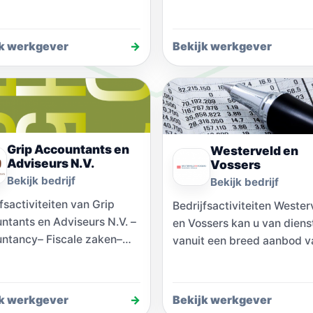
jk werkgever
→
Bekijk werkgever
Grip Accountants en
Westerveld en
Adviseurs N.V.
Vossers
Bekijk bedrijf
Bekijk bedrijf
fsactiviteiten van Grip
Bedrijfsactiviteiten Wester
ntants en Adviseurs N.V. –
en Vossers kan u van dienst
ntancy– Fiscale zaken–
vanuit een breed aanbod v
ische zaken– Fusies en
disciplines. Niet alleen van
ames– Salarisadministratie
accountancy en fiscaliteit,
oor meer informatie ook…
maar…
jk werkgever
→
Bekijk werkgever