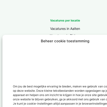
Vacatures per locatie
Vacatures in Aalten
Vacatures in Didam
Beheer cookie toestemming
Vacatures in Doesburg
Vacatures in Doetinchem
Vacatures in Groenlo
Vacatures in Lichtenvoorde
Vacatures in Lochem
Vacatures in ‘s-Heerenberg
Vacatures in Ulft
Om jou de best mogelijke ervaring te bieden, maken we gebruik van c
Vacatures in Varsseveld
op deze website. Deze kleine tekstbestanden worden opgeslagen op j
apparaat en helpen ons om inzicht te krijgen in hoe je onze site gebrui
Vacatures in Winterswijk
onze website te blijven gebruiken, ga je akkoord met ons gebruik van 
Je kunt je cookie-instellingen altijd aanpassen in je browserinstellinge
Vacatures in Zelhem