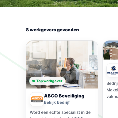
8 werkgevers gevonden
👑 Top werkgever
Bedrij
Makel
ABCO Beveiliging
vakma
Bekijk bedrijf
Deze 
al jar
Word een echte specialist in de
van Q