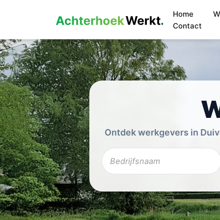
Home
W
Contact
W
Ontdek werkgevers in Duive