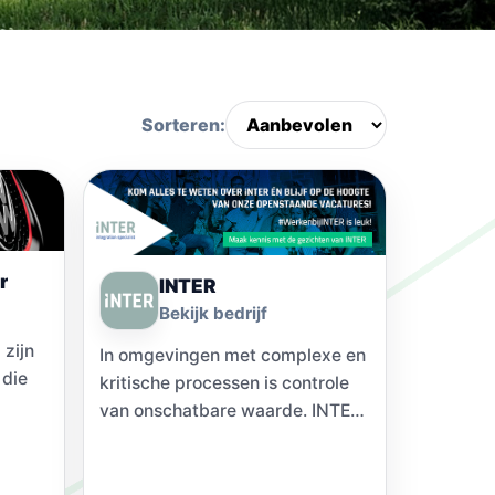
Sorteren:
r
INTER
Bekijk bedrijf
 zijn
In omgevingen met complexe en
 die
kritische processen is controle
van onschatbare waarde. INTER
de
biedt kennis en ervaring om
ruimtes optimaal te
digitaliseren…