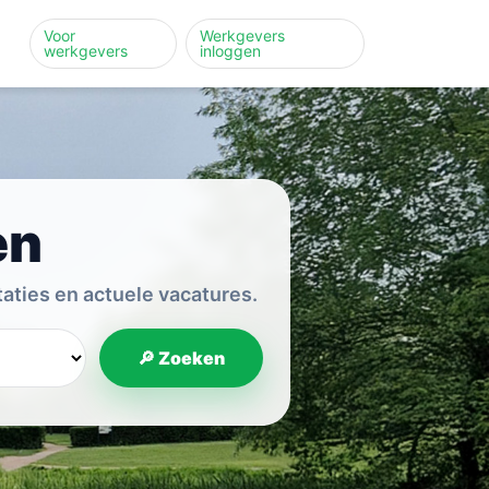
Voor
Werkgevers
werkgevers
inloggen
en
aties en actuele vacatures.
🔎 Zoeken