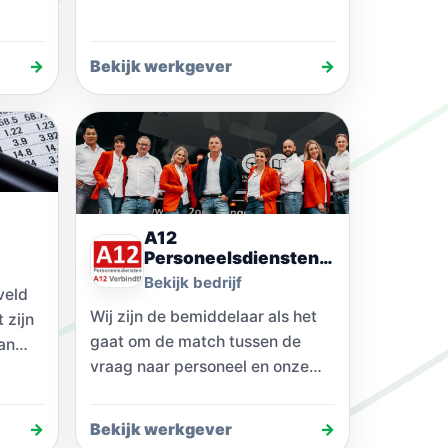
→
Bekijk werkgever
→
A12
Personeelsdiensten
B.V.
Bekijk bedrijf
veld
Wij zijn de bemiddelaar als het
 zijn
gaat om de match tussen de
an
vraag naar personeel en onze
uit
kandidaten die we beschikbaar
hebben.…
→
Bekijk werkgever
→