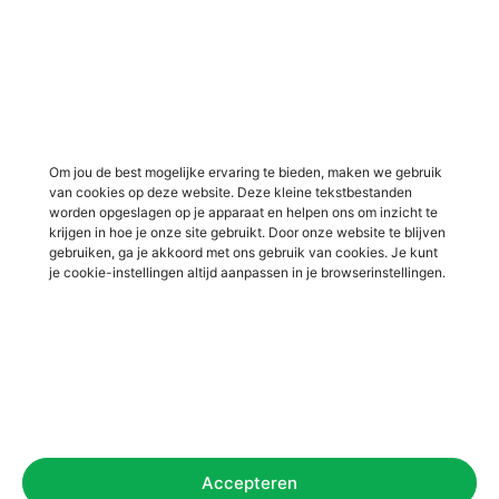
Vacatures in Groenlo
Vacatures in bouw
Vacatures in Lichtenvoorde
Vacatures in logistiek
Vacatures in Lochem
Vacatures in productie /
industrie
Vacatures in ‘s-Heerenberg
Vacatures in Ulft
Vacatures in Varsseveld
Om jou de best mogelijke ervaring te bieden, maken we gebruik
van cookies op deze website. Deze kleine tekstbestanden
Vacatures in Winterswijk
worden opgeslagen op je apparaat en helpen ons om inzicht te
Vacatures in Zelhem
krijgen in hoe je onze site gebruikt. Door onze website te blijven
gebruiken, ga je akkoord met ons gebruik van cookies. Je kunt
Vacatures in Zutphen
je cookie-instellingen altijd aanpassen in je browserinstellingen.
Overig
Over ons
Voor werkgevers
Contact
Accepteren