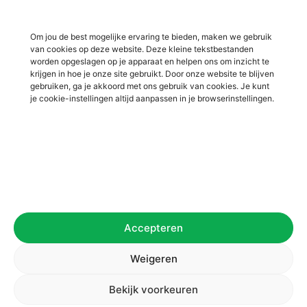
Vacatures in Ulft
Vacatures in Varsseveld
Om jou de best mogelijke ervaring te bieden, maken we gebruik
van cookies op deze website. Deze kleine tekstbestanden
Vacatures in Winterswijk
worden opgeslagen op je apparaat en helpen ons om inzicht te
Vacatures in Zelhem
krijgen in hoe je onze site gebruikt. Door onze website te blijven
gebruiken, ga je akkoord met ons gebruik van cookies. Je kunt
Vacatures in Zutphen
je cookie-instellingen altijd aanpassen in je browserinstellingen.
Overig
Over ons
Voor werkgevers
Contact
Accepteren
Privacybeleid
Algemene voorwaarden
Weigeren
Bekijk voorkeuren
© 2025 AchterhoekWerkt. All Right Reserved.