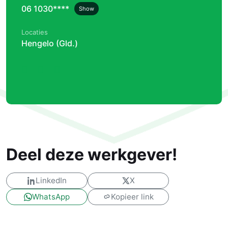
06 1030****
Show
Locaties
Hengelo (Gld.)
Deel deze werkgever!
LinkedIn
X
WhatsApp
Kopieer link