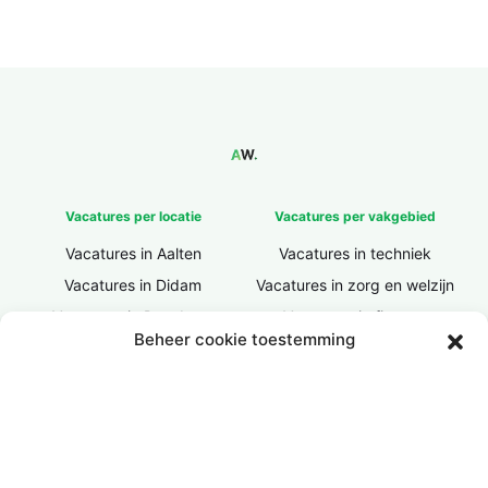
Vacatures per locatie
Vacatures per vakgebied
Vacatures in Aalten
Vacatures in techniek
Vacatures in Didam
Vacatures in zorg en welzijn
Vacatures in Doesburg
Vacatures in finance
Beheer cookie toestemming
Vacatures in Doetinchem
Vacatures in ICT / IT
Vacatures in Groenlo
Vacatures in bouw
Vacatures in Lichtenvoorde
Vacatures in logistiek
Vacatures in Lochem
Vacatures in productie /
industrie
Vacatures in ‘s-Heerenberg