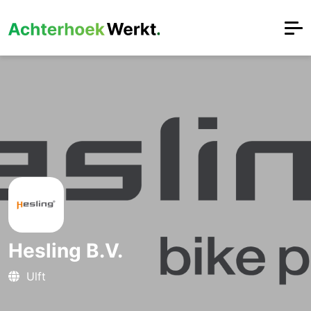
Hesling B.V.
Ulft