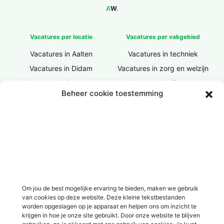
Vacatures per locatie
Vacatures per vakgebied
Vacatures in Aalten
Vacatures in techniek
Vacatures in Didam
Vacatures in zorg en welzijn
Vacatures in Doesburg
Vacatures in finance
Beheer cookie toestemming
Vacatures in Doetinchem
Vacatures in ICT / IT
Vacatures in Groenlo
Vacatures in bouw
Vacatures in Lichtenvoorde
Vacatures in logistiek
Vacatures in Lochem
Vacatures in productie /
industrie
Vacatures in ‘s-Heerenberg
Vacatures in Ulft
Vacatures in Varsseveld
Om jou de best mogelijke ervaring te bieden, maken we gebruik
van cookies op deze website. Deze kleine tekstbestanden
Vacatures in Winterswijk
worden opgeslagen op je apparaat en helpen ons om inzicht te
Vacatures in Zelhem
krijgen in hoe je onze site gebruikt. Door onze website te blijven