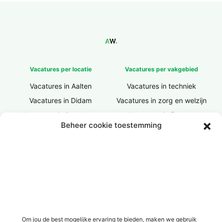
Vacatures per locatie
Vacatures per vakgebied
Vacatures in Aalten
Vacatures in techniek
Vacatures in Didam
Vacatures in zorg en welzijn
Vacatures in Doesburg
Vacatures in finance
Beheer cookie toestemming
Vacatures in Doetinchem
Vacatures in ICT / IT
Vacatures in Groenlo
Vacatures in bouw
Vacatures in Lichtenvoorde
Vacatures in logistiek
Vacatures in Lochem
Vacatures in productie /
industrie
Vacatures in ‘s-Heerenberg
Vacatures in Ulft
Vacatures in Varsseveld
Om jou de best mogelijke ervaring te bieden, maken we gebruik