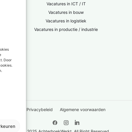
Vacatures in ICT / IT
Vacatures in bouw
Vacatures in logistiek
Vacatures in productie / industrie
ookies
e
kt. Door
cookies.
n.
Privacybeleid
Algemene voorwaarden
rkeuren
© 2025 AchterhoekWerkt. All Right Reserved.