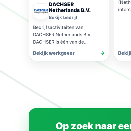
(Neth
DACHSER
inter
Netherlands B.V.
exped
Bekijk bedrijf
entho
Bedrijfsactiviteiten van
medew
DACHSER Netherlands B.V.
dagel
DACHSER is één van de
voor 
wereldleiders in de logistieke
Bekijk werkgever
→
Beki
branche. Door de combinatie van
een naadloos, wereldwijd…
Op zoek naar een