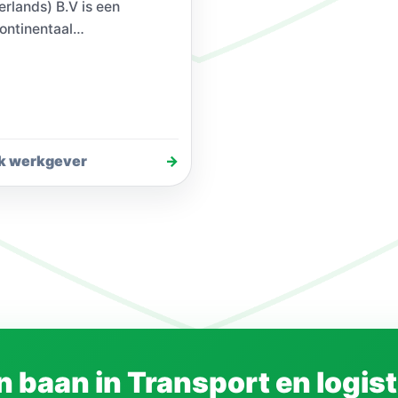
erlands) B.V is een
continentaal
itiebedrijf met 30
usiaste en betrokken
erkers, die samen
ijks de zee- en luchtvracht
opdrachtgevers…
jk werkgever
→
 baan in Transport en logis