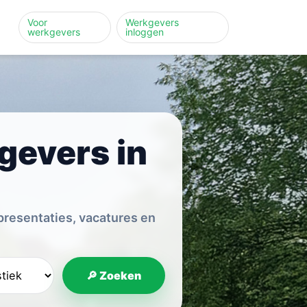
Voor
Werkgevers
werkgevers
inloggen
gevers in
presentaties, vacatures en
🔎 Zoeken