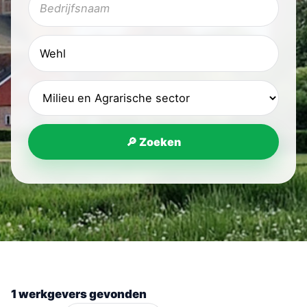
🔎 Zoeken
1 werkgevers gevonden