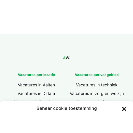
Vacatures per locatie
Vacatures per vakgebied
Vacatures in Aalten
Vacatures in techniek
Vacatures in Didam
Vacatures in zorg en welzijn
Vacatures in Doesburg
Vacatures in finance
Beheer cookie toestemming
Vacatures in Doetinchem
Vacatures in ICT / IT
Vacatures in Groenlo
Vacatures in bouw
Vacatures in Lichtenvoorde
Vacatures in logistiek