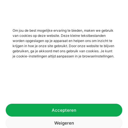
Vacatures in Lochem
Vacatures in productie /
industrie
Vacatures in ‘s-Heerenberg
Vacatures in Ulft
Vacatures in Varsseveld
Om jou de best mogelijke ervaring te bieden, maken we gebruik
van cookies op deze website. Deze kleine tekstbestanden
Vacatures in Winterswijk
worden opgeslagen op je apparaat en helpen ons om inzicht te
Vacatures in Zelhem
krijgen in hoe je onze site gebruikt. Door onze website te blijven
gebruiken, ga je akkoord met ons gebruik van cookies. Je kunt
Vacatures in Zutphen
je cookie-instellingen altijd aanpassen in je browserinstellingen.
Overig
Over ons
Voor werkgevers
Contact
Accepteren
Privacybeleid
Algemene voorwaarden
Weigeren