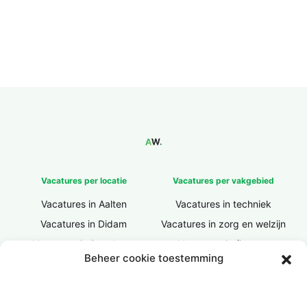
Vacatures per locatie
Vacatures per vakgebied
Vacatures in Aalten
Vacatures in techniek
Vacatures in Didam
Vacatures in zorg en welzijn
Vacatures in Doesburg
Vacatures in finance
Beheer cookie toestemming
Vacatures in Doetinchem
Vacatures in ICT / IT
Vacatures in Groenlo
Vacatures in bouw
Vacatures in Lichtenvoorde
Vacatures in logistiek