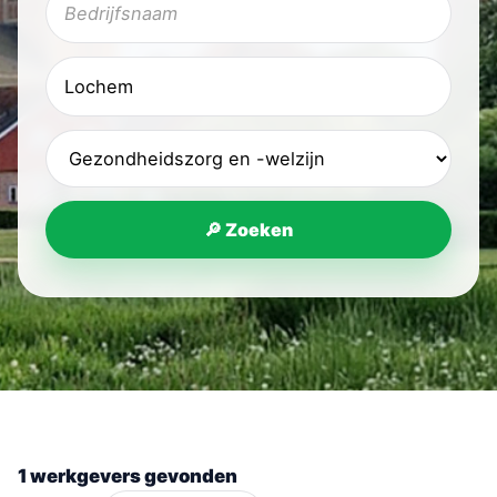
🔎 Zoeken
1 werkgevers gevonden