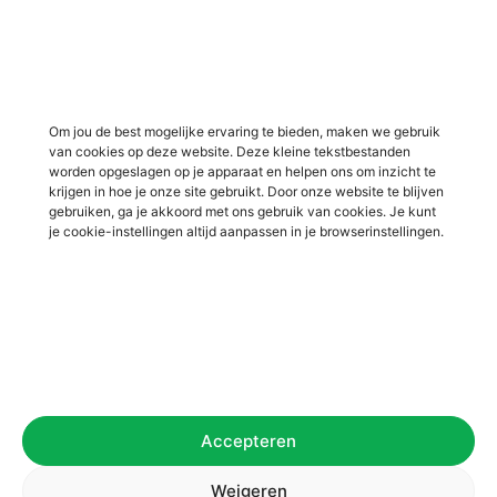
Vacatures in Lochem
Vacatures in productie /
industrie
Vacatures in ‘s-Heerenberg
Vacatures in Ulft
Vacatures in Varsseveld
Om jou de best mogelijke ervaring te bieden, maken we gebruik
van cookies op deze website. Deze kleine tekstbestanden
Vacatures in Winterswijk
worden opgeslagen op je apparaat en helpen ons om inzicht te
Vacatures in Zelhem
krijgen in hoe je onze site gebruikt. Door onze website te blijven
gebruiken, ga je akkoord met ons gebruik van cookies. Je kunt
Vacatures in Zutphen
je cookie-instellingen altijd aanpassen in je browserinstellingen.
Overig
Over ons
Voor werkgevers
Contact
Accepteren
Privacybeleid
Algemene voorwaarden
Weigeren