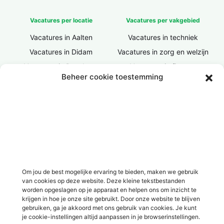
Vacatures per locatie
Vacatures per vakgebied
Vacatures in Aalten
Vacatures in techniek
Vacatures in Didam
Vacatures in zorg en welzijn
Vacatures in Doesburg
Vacatures in finance
Beheer cookie toestemming
Vacatures in Doetinchem
Vacatures in ICT / IT
Vacatures in Groenlo
Vacatures in bouw
Vacatures in Lichtenvoorde
Vacatures in logistiek
Vacatures in Lochem
Vacatures in productie /
industrie
Vacatures in ‘s-Heerenberg
Vacatures in Ulft
Vacatures in Varsseveld
Om jou de best mogelijke ervaring te bieden, maken we gebruik
van cookies op deze website. Deze kleine tekstbestanden
Vacatures in Winterswijk
worden opgeslagen op je apparaat en helpen ons om inzicht te
Vacatures in Zelhem
krijgen in hoe je onze site gebruikt. Door onze website te blijven
gebruiken, ga je akkoord met ons gebruik van cookies. Je kunt
Vacatures in Zutphen
je cookie-instellingen altijd aanpassen in je browserinstellingen.