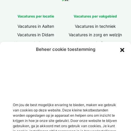
Vacatures per locatie
Vacatures per vakgebied
Vacatures in Aalten
Vacatures in techniek
Vacatures in Didam
Vacatures in zorg en welzijn
Vacatures in Doesburg
Vacatures in finance
Beheer cookie toestemming
Vacatures in Doetinchem
Vacatures in ICT / IT
Vacatures in Groenlo
Vacatures in bouw
Vacatures in Lichtenvoorde
Vacatures in logistiek
Vacatures in Lochem
Vacatures in productie /
industrie
Vacatures in ‘s-Heerenberg
Vacatures in Ulft
Vacatures in Varsseveld
Om jou de best mogelijke ervaring te bieden, maken we gebruik
van cookies op deze website. Deze kleine tekstbestanden
Vacatures in Winterswijk
worden opgeslagen op je apparaat en helpen ons om inzicht te
Vacatures in Zelhem
krijgen in hoe je onze site gebruikt. Door onze website te blijven
gebruiken, ga je akkoord met ons gebruik van cookies. Je kunt
Vacatures in Zutphen