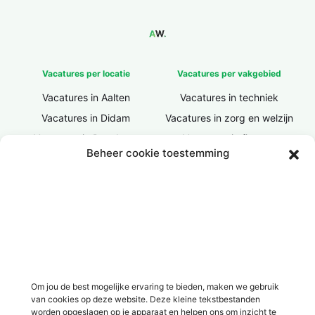
Vacatures per locatie
Vacatures per vakgebied
Vacatures in Aalten
Vacatures in techniek
Vacatures in Didam
Vacatures in zorg en welzijn
Vacatures in Doesburg
Vacatures in finance
Beheer cookie toestemming
Vacatures in Doetinchem
Vacatures in ICT / IT
Vacatures in Groenlo
Vacatures in bouw
Vacatures in Lichtenvoorde
Vacatures in logistiek
Vacatures in Lochem
Vacatures in productie /
industrie
Vacatures in ‘s-Heerenberg
Vacatures in Ulft
Vacatures in Varsseveld
Om jou de best mogelijke ervaring te bieden, maken we gebruik
van cookies op deze website. Deze kleine tekstbestanden
Vacatures in Winterswijk
worden opgeslagen op je apparaat en helpen ons om inzicht te