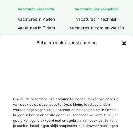
Vacatures per locatie
Vacatures per vakgebied
Vacatures in Aalten
Vacatures in techniek
Vacatures in Didam
Vacatures in zorg en welzijn
Vacatures in Doesburg
Vacatures in finance
Beheer cookie toestemming
Vacatures in Doetinchem
Vacatures in ICT / IT
Vacatures in Groenlo
Vacatures in bouw
Vacatures in Lichtenvoorde
Vacatures in logistiek
Vacatures in Lochem
Vacatures in productie /
industrie
Vacatures in ‘s-Heerenberg
Vacatures in Ulft
Vacatures in Varsseveld
Om jou de best mogelijke ervaring te bieden, maken we gebruik
van cookies op deze website. Deze kleine tekstbestanden
Vacatures in Winterswijk
worden opgeslagen op je apparaat en helpen ons om inzicht te
Vacatures in Zelhem
krijgen in hoe je onze site gebruikt. Door onze website te blijven
gebruiken, ga je akkoord met ons gebruik van cookies. Je kunt
Vacatures in Zutphen
je cookie-instellingen altijd aanpassen in je browserinstellingen.
Overig