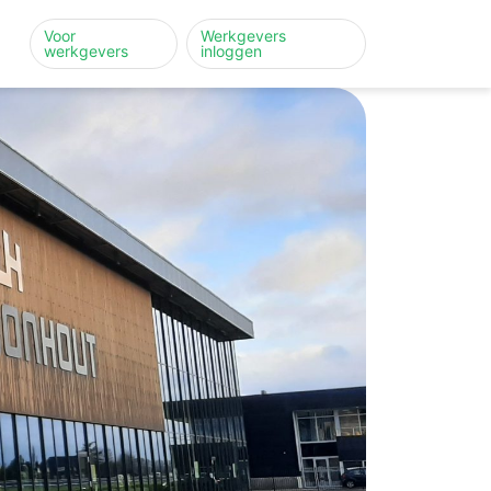
Voor
Werkgevers
werkgevers
inloggen