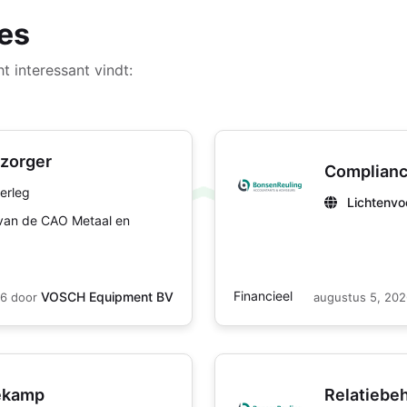
es
t interessant vindt:
rzorger
Compliance
erleg
Lichtenvo
 van de CAO Metaal en
Financieel
VOSCH Equipment BV
26
door
augustus 5, 20
nekamp
Relatiebe