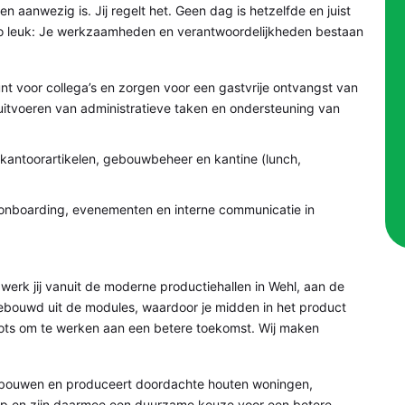
en aanwezig is. Jij regelt het. Geen dag is hetzelfde en juist
zo leuk: Je werkzaamheden en verantwoordelijkheden bestaan
t voor collega’s en zorgen voor een gastvrije ontvangst van
 uitvoeren van administratieve taken en ondersteuning van
 kantoorartikelen, gebouwbeheer en kantine (lunch,
onboarding, evenementen en interne communicatie in
werk jij vanuit de moderne productiehallen in Wehl, aan de
ebouwd uit de modules, waardoor je midden in het product
trots om te werken aan een betere toekomst. Wij maken
 bouwen en produceert doordachte houten woningen,
p en zijn daarmee een duurzame keuze voor een betere