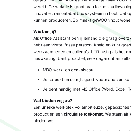
wereld. De variatie is groot: van kleine studiowoni
innovatief, remontabel bouwsysteem in hout, dat op
kunnen produceren. Zo maakt geWOONhout wonen v
Wie ben jij?
Als Office Assistant ben jij iemand die graag overz
hebt een vlotte, frisse persoonlijkheid en kunt go
werkzaamheden en collega’s, blijft rustig als het dr
nauwkeurig, bent proactief, servicegericht en zelfst
MBO werk- en denkniveau;
Je spreekt en schrijft goed Nederlands en kun
Je bent handig met MS Office (Word, Excel, 
Wat bieden wij jou?
Een
unieke
werkplek vol ambitieuze, gepassioneer
product en een
circulaire toekomst
. We staan alt
bieden we;