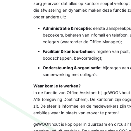
zorg je ervoor dat alles op kantoor soepel verloopt 
die afwisseling en dynamiek maken deze functie 
onder andere uit:
Administratie & receptie:
eerste aanspreekpun
bezoekers, beheren van infomail en telefoon,
collega’s (waaronder de Office Manager);
Facilitair & kantoorbeheer:
regelen van post,
boodschappen, bevoorrading);
Ondersteuning & organisatie:
bijdragen aan 
samenwerking met collega’s.
Waar kom je te werken?
In de functie van Office Assistant bij geWOONhout 
A18 (omgeving Doetinchem). De kantoren zijn opg
zit. De sfeer is informeel en de medewerkers zijn 
ambities waar in plaats van erover te praten!
geWOONhout is koploper in duurzaam en circulair
opgebouwd uit modules. De woningen slaan CO2 o