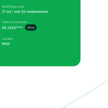
Bedrijfsgrootte
21 tot / met 50 medewerkers
Telefoonnummer
06 2355****
Show
Locatie
Wehl