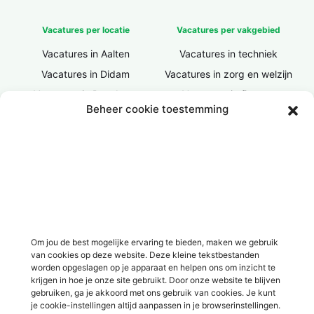
Vacatures per locatie
Vacatures per vakgebied
Vacatures in Aalten
Vacatures in techniek
Vacatures in Didam
Vacatures in zorg en welzijn
Vacatures in Doesburg
Vacatures in finance
Beheer cookie toestemming
Vacatures in Doetinchem
Vacatures in ICT / IT
Vacatures in Groenlo
Vacatures in bouw
Vacatures in Lichtenvoorde
Vacatures in logistiek
Vacatures in Lochem
Vacatures in productie /
industrie
Vacatures in ‘s-Heerenberg
Vacatures in Ulft
Vacatures in Varsseveld
Om jou de best mogelijke ervaring te bieden, maken we gebruik
van cookies op deze website. Deze kleine tekstbestanden
Vacatures in Winterswijk
worden opgeslagen op je apparaat en helpen ons om inzicht te
Vacatures in Zelhem
krijgen in hoe je onze site gebruikt. Door onze website te blijven
gebruiken, ga je akkoord met ons gebruik van cookies. Je kunt
Vacatures in Zutphen
je cookie-instellingen altijd aanpassen in je browserinstellingen.