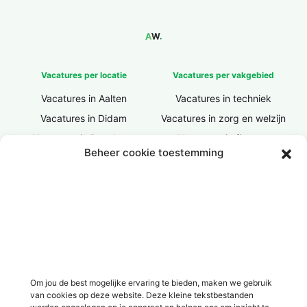
Vacatures per locatie
Vacatures per vakgebied
Vacatures in Aalten
Vacatures in techniek
Vacatures in Didam
Vacatures in zorg en welzijn
Vacatures in Doesburg
Vacatures in finance
Beheer cookie toestemming
Vacatures in Doetinchem
Vacatures in ICT / IT
Vacatures in Groenlo
Vacatures in bouw
Vacatures in Lichtenvoorde
Vacatures in logistiek
Vacatures in Lochem
Vacatures in productie /
industrie
Vacatures in ‘s-Heerenberg
Vacatures in Ulft
Vacatures in Varsseveld
Om jou de best mogelijke ervaring te bieden, maken we gebruik
van cookies op deze website. Deze kleine tekstbestanden
Vacatures in Winterswijk