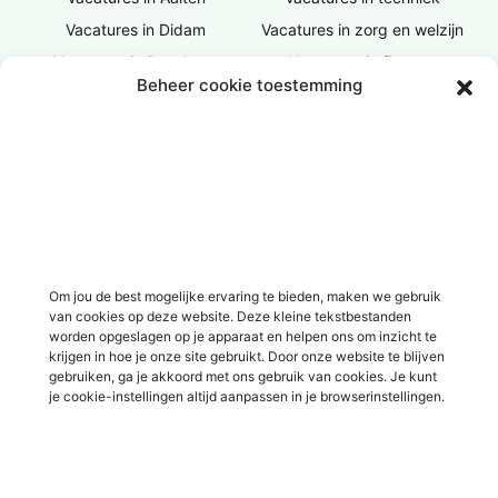
Vacatures in Didam
Vacatures in zorg en welzijn
Vacatures in Doesburg
Vacatures in finance
Beheer cookie toestemming
Vacatures in Doetinchem
Vacatures in ICT / IT
Vacatures in Groenlo
Vacatures in bouw
Vacatures in Lichtenvoorde
Vacatures in logistiek
Vacatures in Lochem
Vacatures in productie /
industrie
Vacatures in ‘s-Heerenberg
Vacatures in Ulft
Vacatures in Varsseveld
Om jou de best mogelijke ervaring te bieden, maken we gebruik
van cookies op deze website. Deze kleine tekstbestanden
Vacatures in Winterswijk
worden opgeslagen op je apparaat en helpen ons om inzicht te
Vacatures in Zelhem
krijgen in hoe je onze site gebruikt. Door onze website te blijven
gebruiken, ga je akkoord met ons gebruik van cookies. Je kunt
Vacatures in Zutphen
je cookie-instellingen altijd aanpassen in je browserinstellingen.
Overig
Over ons
Voor werkgevers