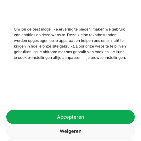
industrie
Vacatures in ‘s-Heerenberg
Vacatures in Ulft
Vacatures in Varsseveld
Om jou de best mogelijke ervaring te bieden, maken we gebruik
van cookies op deze website. Deze kleine tekstbestanden
Vacatures in Winterswijk
worden opgeslagen op je apparaat en helpen ons om inzicht te
Vacatures in Zelhem
krijgen in hoe je onze site gebruikt. Door onze website te blijven
gebruiken, ga je akkoord met ons gebruik van cookies. Je kunt
Vacatures in Zutphen
je cookie-instellingen altijd aanpassen in je browserinstellingen.
Overig
Over ons
Voor werkgevers
Contact
Accepteren
Privacybeleid
Algemene voorwaarden
Weigeren