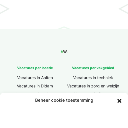
Vacatures per locatie
Vacatures per vakgebied
Vacatures in Aalten
Vacatures in techniek
Vacatures in Didam
Vacatures in zorg en welzijn
Vacatures in Doesburg
Vacatures in finance
Beheer cookie toestemming
Vacatures in Doetinchem
Vacatures in ICT / IT
Vacatures in Groenlo
Vacatures in bouw
Vacatures in Lichtenvoorde
Vacatures in logistiek
Vacatures in Lochem
Vacatures in productie /