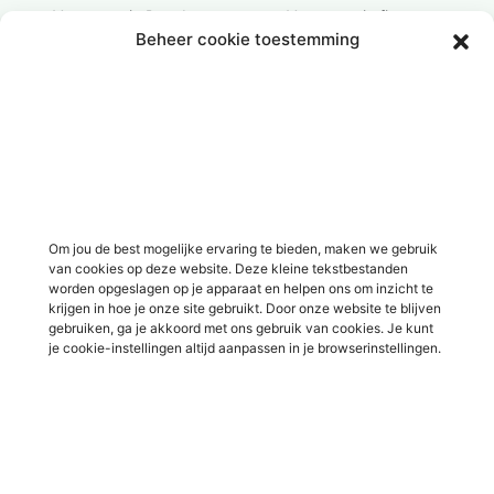
Vacatures in Doesburg
Vacatures in finance
Beheer cookie toestemming
Vacatures in Doetinchem
Vacatures in ICT / IT
Vacatures in Groenlo
Vacatures in bouw
Vacatures in Lichtenvoorde
Vacatures in logistiek
Vacatures in Lochem
Vacatures in productie /
industrie
Vacatures in ‘s-Heerenberg
Vacatures in Ulft
Vacatures in Varsseveld
Om jou de best mogelijke ervaring te bieden, maken we gebruik
van cookies op deze website. Deze kleine tekstbestanden
Vacatures in Winterswijk
worden opgeslagen op je apparaat en helpen ons om inzicht te
Vacatures in Zelhem
krijgen in hoe je onze site gebruikt. Door onze website te blijven
gebruiken, ga je akkoord met ons gebruik van cookies. Je kunt
Vacatures in Zutphen
je cookie-instellingen altijd aanpassen in je browserinstellingen.
×
Overig
Over ons
Voor werkgevers
Ben jij op zoek naar een
stage, afstudeeropdracht
Contact
of baan?