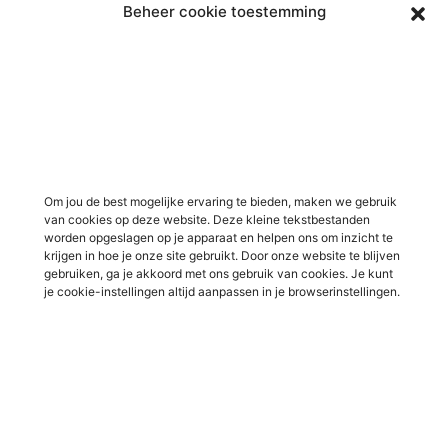
Beheer cookie toestemming
Vacatures in Doetinchem
Vacatures in ICT / IT
Vacatures in Groenlo
Vacatures in bouw
Vacatures in Lichtenvoorde
Vacatures in logistiek
Vacatures in Lochem
Vacatures in productie /
industrie
Vacatures in ‘s-Heerenberg
Vacatures in Ulft
Vacatures in Varsseveld
Om jou de best mogelijke ervaring te bieden, maken we gebruik
van cookies op deze website. Deze kleine tekstbestanden
Vacatures in Winterswijk
worden opgeslagen op je apparaat en helpen ons om inzicht te
Vacatures in Zelhem
krijgen in hoe je onze site gebruikt. Door onze website te blijven
gebruiken, ga je akkoord met ons gebruik van cookies. Je kunt
Vacatures in Zutphen
je cookie-instellingen altijd aanpassen in je browserinstellingen.
Overig
Over ons
Voor werkgevers
Contact