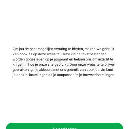
Vacatures in Groenlo
Vacatures in bouw
Vacatures in Lichtenvoorde
Vacatures in logistiek
Vacatures in Lochem
Vacatures in productie /
industrie
Vacatures in ‘s-Heerenberg
Vacatures in Ulft
Vacatures in Varsseveld
Om jou de best mogelijke ervaring te bieden, maken we gebruik
van cookies op deze website. Deze kleine tekstbestanden
Vacatures in Winterswijk
worden opgeslagen op je apparaat en helpen ons om inzicht te
Vacatures in Zelhem
krijgen in hoe je onze site gebruikt. Door onze website te blijven
gebruiken, ga je akkoord met ons gebruik van cookies. Je kunt
Vacatures in Zutphen
je cookie-instellingen altijd aanpassen in je browserinstellingen.
Overig
Over ons
Voor werkgevers
Contact