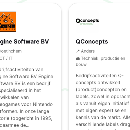
gine Software BV
QConcepts
Doetinchem
📍 Anders
ICT / IT
💼 Techniek, productie en
bouw
rijfsactiviteiten van
Bedrijfsactiviteiten Q-
gine Software BV Engine
concepts ontwikkelt
tware BV is een bedrijf
(product)concepten en
pecialiseerd in het
labels, zowel in opdrach
twikkelen van
als vanuit eigen initiatief
deogames voor Nintendo
met eigen expertise en
tformen. In onze lange
kennis van de markt. All
torie (opgericht in 1995,
verschillende labels dra
daarmee de...