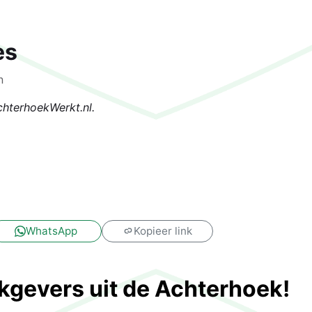
es
n
chterhoekWerkt.nl.
!
WhatsApp
Kopieer link
gevers uit de Achterhoek!