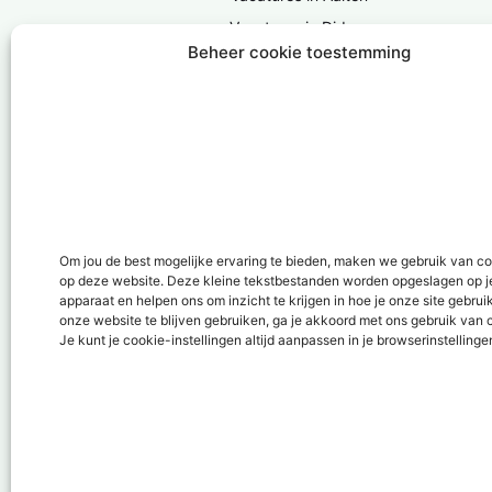
Vacatures in Didam
Beheer cookie toestemming
Vacatures in Doesburg
Vacatures in Doetinchem
Vacatures in Groenlo
Vacatures in Lichtenvoorde
Vacatures in Lochem
Vacatures in ‘s-Heerenberg
Vacatures in Ulft
Om jou de best mogelijke ervaring te bieden, maken we gebruik van c
op deze website. Deze kleine tekstbestanden worden opgeslagen op j
Vacatures in Varsseveld
apparaat en helpen ons om inzicht te krijgen in hoe je onze site gebrui
Vacatures in Winterswijk
onze website te blijven gebruiken, ga je akkoord met ons gebruik van 
Je kunt je cookie-instellingen altijd aanpassen in je browserinstellinge
Vacatures in Zelhem
Vacatures in Zutphen