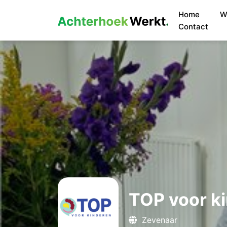
Home
W
Contact
TOP voor k
Zevenaar