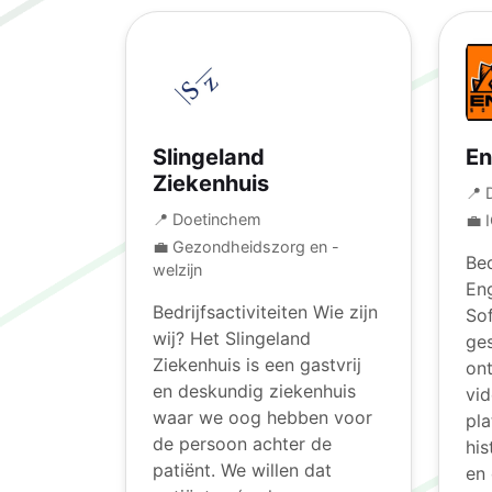
Slingeland
En
Ziekenhuis
📍 
📍 Doetinchem
💼 
💼 Gezondheidszorg en -
Bed
welzijn
En
Bedrijfsactiviteiten Wie zijn
Sof
wij? Het Slingeland
ges
Ziekenhuis is een gastvrij
on
en deskundig ziekenhuis
vi
waar we oog hebben voor
pla
de persoon achter de
his
patiënt. We willen dat
en 