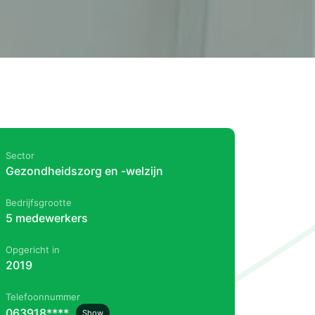
Sector
Gezondheidszorg en -welzijn
Bedrijfsgrootte
5 medewerkers
Opgericht in
2019
Telefoonnummer
063918****
Show