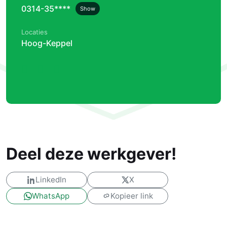
0314-35****
Show
Locaties
Hoog-Keppel
Deel deze werkgever!
LinkedIn
X
WhatsApp
Kopieer link