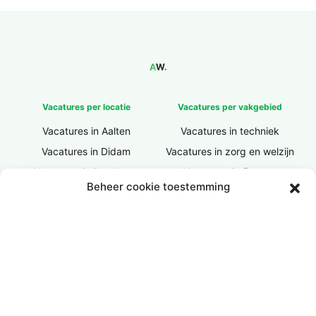
Vacatures per locatie
Vacatures per vakgebied
Vacatures in Aalten
Vacatures in techniek
Vacatures in Didam
Vacatures in zorg en welzijn
Vacatures in Doesburg
Vacatures in finance
Beheer cookie toestemming
Vacatures in Doetinchem
Vacatures in ICT / IT
Vacatures in Groenlo
Vacatures in bouw
Vacatures in Lichtenvoorde
Vacatures in logistiek
Vacatures in Lochem
Vacatures in productie /
industrie
Vacatures in ‘s-Heerenberg
Vacatures in Ulft
Vacatures in Varsseveld