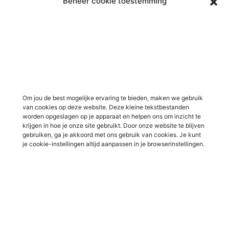
Beheer cookie toestemming
Vacatures in Doetinchem
Vacatures in ICT / IT
Vacatures in Groenlo
Vacatures in bouw
Vacatures in Lichtenvoorde
Vacatures in logistiek
Vacatures in Lochem
Vacatures in productie /
industrie
Vacatures in ‘s-Heerenberg
Vacatures in Ulft
Vacatures in Varsseveld
Om jou de best mogelijke ervaring te bieden, maken we gebruik
van cookies op deze website. Deze kleine tekstbestanden
Vacatures in Winterswijk
worden opgeslagen op je apparaat en helpen ons om inzicht te
Vacatures in Zelhem
krijgen in hoe je onze site gebruikt. Door onze website te blijven
gebruiken, ga je akkoord met ons gebruik van cookies. Je kunt
Vacatures in Zutphen
je cookie-instellingen altijd aanpassen in je browserinstellingen.
Overig
Over ons
Voor werkgevers
Contact