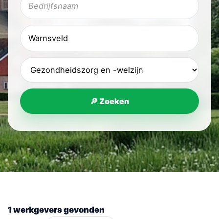
🔎 Zoeken
1 werkgevers gevonden