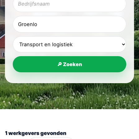
🔎 Zoeken
1 werkgevers gevonden