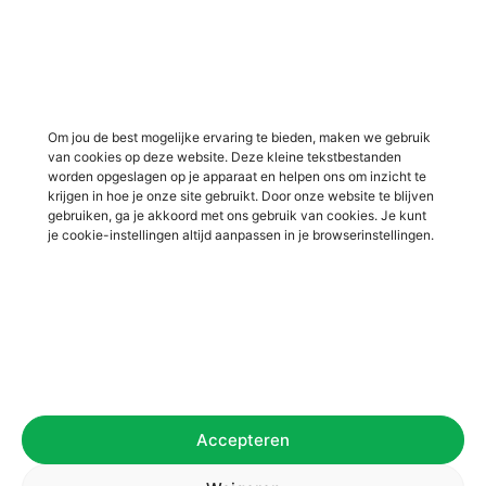
Vacatures in Lichtenvoorde
Vacatures in logistiek
Vacatures in Lochem
Vacatures in productie /
industrie
Vacatures in ‘s-Heerenberg
Vacatures in Ulft
Vacatures in Varsseveld
Om jou de best mogelijke ervaring te bieden, maken we gebruik
van cookies op deze website. Deze kleine tekstbestanden
Vacatures in Winterswijk
worden opgeslagen op je apparaat en helpen ons om inzicht te
Vacatures in Zelhem
krijgen in hoe je onze site gebruikt. Door onze website te blijven
gebruiken, ga je akkoord met ons gebruik van cookies. Je kunt
Vacatures in Zutphen
je cookie-instellingen altijd aanpassen in je browserinstellingen.
Overig
Over ons
Voor werkgevers
Contact
Accepteren
Privacybeleid
Algemene voorwaarden