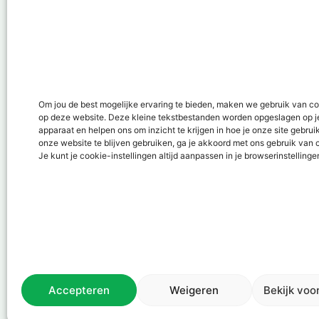
Vacatures in Groenlo
Vacatures in Lichtenvoorde
Vacatures in Lochem
Vacatures in ‘s-Heerenberg
Vacatures in Ulft
Om jou de best mogelijke ervaring te bieden, maken we gebruik van c
op deze website. Deze kleine tekstbestanden worden opgeslagen op j
Vacatures in Varsseveld
apparaat en helpen ons om inzicht te krijgen in hoe je onze site gebrui
Vacatures in Winterswijk
onze website te blijven gebruiken, ga je akkoord met ons gebruik van 
Je kunt je cookie-instellingen altijd aanpassen in je browserinstellinge
Vacatures in Zelhem
Vacatures in Zutphen
Accepteren
Weigeren
Bekijk voo