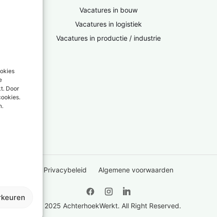
Vacatures in bouw
Vacatures in logistiek
Vacatures in productie / industrie
ookies
e
kt. Door
cookies.
n.
Privacybeleid
Algemene voorwaarden
rkeuren
© 2025 AchterhoekWerkt. All Right Reserved.