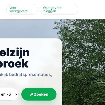
Voor
Werkgevers
werkgevers
inloggen
lzijn
broek
ijk bedrijfspresentaties,
🔎 Zoeken