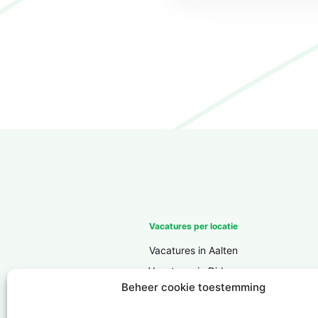
Vacatures per locatie
Vacatures in Aalten
Vacatures in Didam
Beheer cookie toestemming
Vacatures in Doesburg
Vacatures in Doetinchem