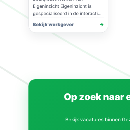
Eigeninzicht Eigeninzicht is
gespecialiseerd in de interactie
met mensen. Alles wat je doet
Bekijk werkgever
→
heeft met relaties te maken.
Relaties zijn…
Op zoek naar 
Bekijk vacatures binnen Ge