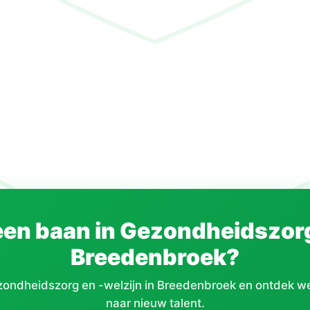
een baan in Gezondheidszorg 
Breedenbroek?
zondheidszorg en -welzijn in Breedenbroek en ontdek we
naar nieuw talent.