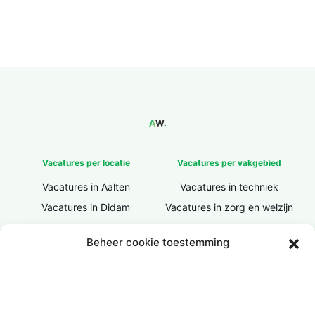
Vacatures per locatie
Vacatures per vakgebied
Vacatures in Aalten
Vacatures in techniek
Vacatures in Didam
Vacatures in zorg en welzijn
Vacatures in Doesburg
Vacatures in finance
Beheer cookie toestemming
Vacatures in Doetinchem
Vacatures in ICT / IT
Vacatures in Groenlo
Vacatures in bouw
Vacatures in Lichtenvoorde
Vacatures in logistiek
Vacatures in Lochem
Vacatures in productie /