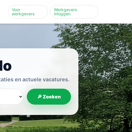
Voor
Werkgevers
werkgevers
inloggen
lo
aties en actuele vacatures.
🔎 Zoeken