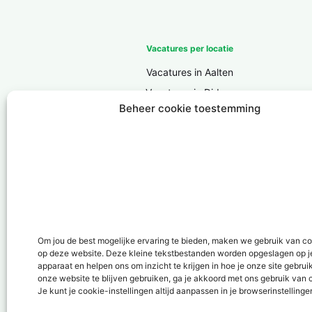
Vacatures per locatie
Vacatures in Aalten
Vacatures in Didam
Beheer cookie toestemming
Vacatures in Doesburg
Vacatures in Doetinchem
Vacatures in Groenlo
Vacatures in Lichtenvoorde
Vacatures in Lochem
Vacatures in ‘s-Heerenberg
Vacatures in Ulft
Om jou de best mogelijke ervaring te bieden, maken we gebruik van c
op deze website. Deze kleine tekstbestanden worden opgeslagen op j
Vacatures in Varsseveld
apparaat en helpen ons om inzicht te krijgen in hoe je onze site gebrui
Vacatures in Winterswijk
onze website te blijven gebruiken, ga je akkoord met ons gebruik van 
Je kunt je cookie-instellingen altijd aanpassen in je browserinstellinge
Vacatures in Zelhem