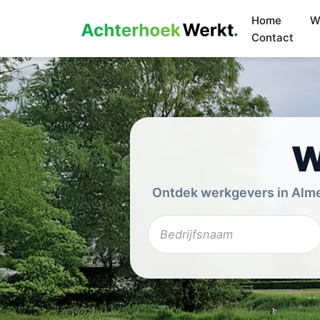
Home
W
Contact
W
Ontdek werkgevers in Almel