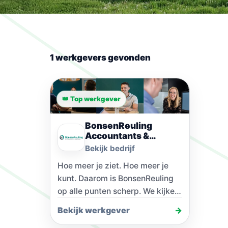
1 werkgevers gevonden
👑 Top werkgever
BonsenReuling
Accountants &
Adviseurs
Bekijk bedrijf
Hoe meer je ziet. Hoe meer je
kunt. Daarom is BonsenReuling
op alle punten scherp. We kijken
naar je hoogtepunten maar
Bekijk werkgever
→
hebben…