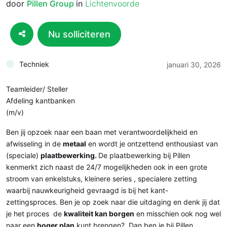
door
Pillen Group
in
Lichtenvoorde
Nu solliciteren
Techniek
januari 30, 2026
Teamleider/ Steller
Afdeling kantbanken
(m/v)
Ben jij opzoek naar een baan met verantwoordelijkheid en
afwisseling in de
metaal
en wordt je ontzettend enthousiast van
(speciale)
plaatbewerking.
De plaatbewerking bij Pillen
kenmerkt zich naast de 24/7 mogelijkheden ook in een grote
stroom van enkelstuks, kleinere series , specialere zetting
waarbij nauwkeurigheid gevraagd is bij het kant-
zettingsproces. Ben je op zoek naar die uitdaging en denk jij dat
je het proces de
kwaliteit kan borgen
en misschien ook nog wel
naar een
hoger plan
kunt brengen? Dan ben je bij Pillen