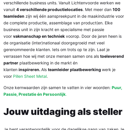
verschillende business units. Vanuit Lichtenvoorde werken we
vanuit
4 verschillende productielocaties
. Met meer dan
100
teamleden
zijn wij één aanspreekpunt in de maakindustrie voor
de complete productie, assemblage van product(en. Elke
business unit in zijn kracht en specialisme met passie
voor
vakmanschap en techniek
voorop. Door de jaren heen is
de organisatie (inter)nationaal doorgegroeid met veel
gerenommeerde klanten. Iets om trots op te zijn. Laat je
verrassen hoe wij met onze mensen samen ons als
toeleverend
partner
plaatbewerking in de markt én
klanten
inspireren.
Als
teamleider plaatbewerking
werk je
voor
Pillen Sheet Metal
.
Onze kernwaarden zijn samen te vatten in vier woorden:
Puur,
Passie, Prestatie én Persoonlijk
.
Jouw uitdaging als steller
Je bent verantwoordelijk voor de dagelijkse gang van zaken Je