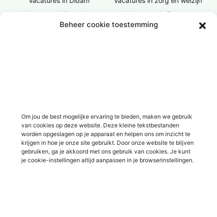
Vacatures in Didam
Vacatures in zorg en welzijn
Vacatures in Doesburg
Vacatures in finance
Beheer cookie toestemming
Vacatures in Doetinchem
Vacatures in ICT / IT
Vacatures in Groenlo
Vacatures in bouw
Vacatures in Lichtenvoorde
Vacatures in logistiek
Vacatures in Lochem
Vacatures in productie /
industrie
Vacatures in ‘s-Heerenberg
Vacatures in Ulft
Vacatures in Varsseveld
Om jou de best mogelijke ervaring te bieden, maken we gebruik
van cookies op deze website. Deze kleine tekstbestanden
Vacatures in Winterswijk
worden opgeslagen op je apparaat en helpen ons om inzicht te
Vacatures in Zelhem
krijgen in hoe je onze site gebruikt. Door onze website te blijven
gebruiken, ga je akkoord met ons gebruik van cookies. Je kunt
Vacatures in Zutphen
je cookie-instellingen altijd aanpassen in je browserinstellingen.
Overig
Over ons
Voor werkgevers
Contact