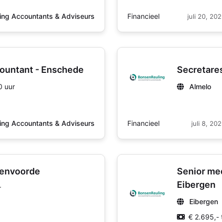
Financieel
ing Accountants & Adviseurs
juli 20, 20
countant - Enschede
Secretare
0 uur
Almelo
Financieel
ing Accountants & Adviseurs
juli 8, 20
tenvoorde
Senior me
Eibergen
r
Eibergen
€ 2.695,- 