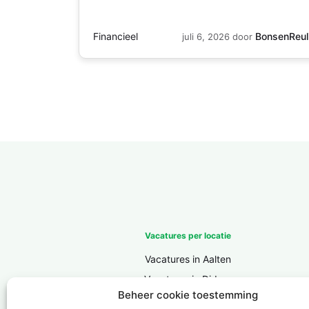
Financieel
BonsenReul
juli 6, 2026
door
Vacatures per locatie
Vacatures in Aalten
Vacatures in Didam
Beheer cookie toestemming
Vacatures in Doesburg