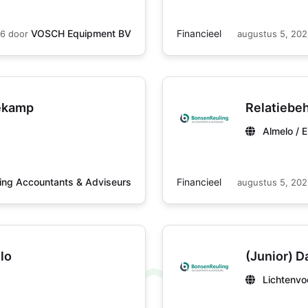
Financieel
VOSCH Equipment BV
26
door
augustus 5, 20
nekamp
Relatiebe
Almelo / 
Financieel
ing Accountants & Adviseurs
augustus 5, 20
lo
(Junior) D
Lichtenvo