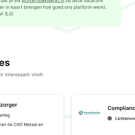
dat je via
AchterhoekWerkt.nl
bij deze vacature
er in kaart brengen hoe goed ons platform werkt.
e! 💪🏻
es
t interessant vindt:
rzorger
Compliance
erleg
Lichtenvo
 van de CAO Metaal en