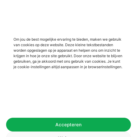
Vacatures in Lichtenvoorde
Vacatures in logistiek
Vacatures in Lochem
Vacatures in productie /
industrie
Vacatures in ‘s-Heerenberg
Vacatures in Ulft
Vacatures in Varsseveld
Om jou de best mogelijke ervaring te bieden, maken we gebruik
van cookies op deze website. Deze kleine tekstbestanden
Vacatures in Winterswijk
worden opgeslagen op je apparaat en helpen ons om inzicht te
Vacatures in Zelhem
krijgen in hoe je onze site gebruikt. Door onze website te blijven
gebruiken, ga je akkoord met ons gebruik van cookies. Je kunt
Vacatures in Zutphen
je cookie-instellingen altijd aanpassen in je browserinstellingen.
Overig
Over ons
Voor werkgevers
Contact
Accepteren
Privacybeleid
Algemene voorwaarden