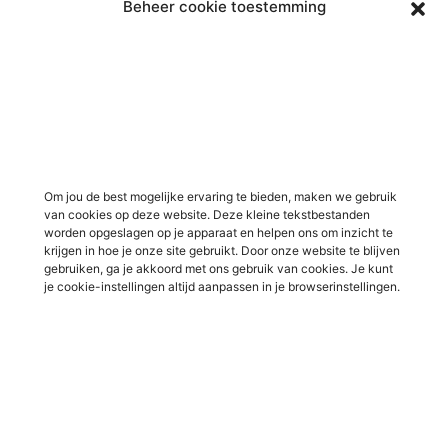
Beheer cookie toestemming
Vacatures in Doetinchem
Vacatures in ICT / IT
Vacatures in Groenlo
Vacatures in bouw
Vacatures in Lichtenvoorde
Vacatures in logistiek
Vacatures in Lochem
Vacatures in productie /
industrie
Vacatures in ‘s-Heerenberg
Vacatures in Ulft
Vacatures in Varsseveld
Om jou de best mogelijke ervaring te bieden, maken we gebruik
van cookies op deze website. Deze kleine tekstbestanden
Vacatures in Winterswijk
worden opgeslagen op je apparaat en helpen ons om inzicht te
Vacatures in Zelhem
krijgen in hoe je onze site gebruikt. Door onze website te blijven
gebruiken, ga je akkoord met ons gebruik van cookies. Je kunt
Vacatures in Zutphen
je cookie-instellingen altijd aanpassen in je browserinstellingen.
Overig
Over ons
Voor werkgevers
Contact