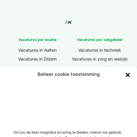
Vacatures per locatie
Vacatures per vakgebied
Vacatures in Aalten
Vacatures in techniek
Vacatures in Didam
Vacatures in zorg en welzijn
Vacatures in Doesburg
Vacatures in finance
Beheer cookie toestemming
Vacatures in Doetinchem
Vacatures in ICT / IT
Vacatures in Groenlo
Vacatures in bouw
Vacatures in Lichtenvoorde
Vacatures in logistiek
Vacatures in Lochem
Vacatures in productie /
industrie
Vacatures in ‘s-Heerenberg
Vacatures in Ulft
Vacatures in Varsseveld
Om jou de best mogelijke ervaring te bieden, maken we gebruik