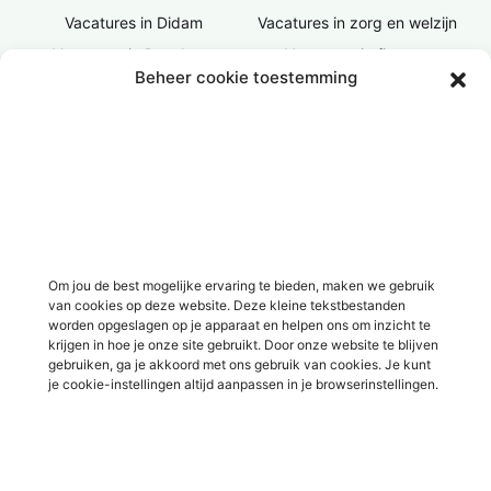
Vacatures in Didam
Vacatures in zorg en welzijn
Vacatures in Doesburg
Vacatures in finance
Beheer cookie toestemming
Vacatures in Doetinchem
Vacatures in ICT / IT
Vacatures in Groenlo
Vacatures in bouw
Vacatures in Lichtenvoorde
Vacatures in logistiek
Vacatures in Lochem
Vacatures in productie /
industrie
Vacatures in ‘s-Heerenberg
Vacatures in Ulft
Vacatures in Varsseveld
Om jou de best mogelijke ervaring te bieden, maken we gebruik
van cookies op deze website. Deze kleine tekstbestanden
Vacatures in Winterswijk
worden opgeslagen op je apparaat en helpen ons om inzicht te
Vacatures in Zelhem
krijgen in hoe je onze site gebruikt. Door onze website te blijven
gebruiken, ga je akkoord met ons gebruik van cookies. Je kunt
Vacatures in Zutphen
je cookie-instellingen altijd aanpassen in je browserinstellingen.
Overig
Over ons
Voor werkgevers