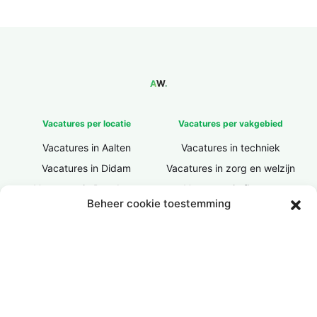
Vacatures per locatie
Vacatures per vakgebied
Vacatures in Aalten
Vacatures in techniek
Vacatures in Didam
Vacatures in zorg en welzijn
Vacatures in Doesburg
Vacatures in finance
Beheer cookie toestemming
Vacatures in Doetinchem
Vacatures in ICT / IT
Vacatures in Groenlo
Vacatures in bouw
Vacatures in Lichtenvoorde
Vacatures in logistiek
Vacatures in Lochem
Vacatures in productie /
industrie
Vacatures in ‘s-Heerenberg
Vacatures in Ulft