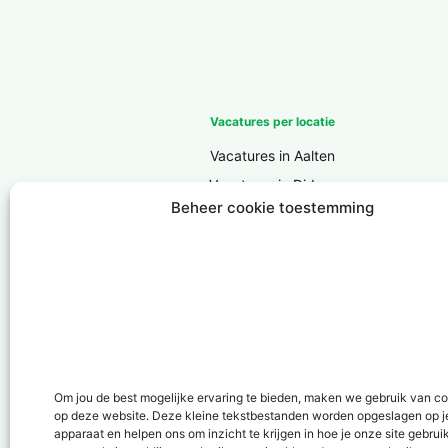
Vacatures per locatie
Vacatures in Aalten
Vacatures in Didam
Beheer cookie toestemming
Vacatures in Doesburg
Vacatures in Doetinchem
Vacatures in Groenlo
Vacatures in Lichtenvoorde
Vacatures in Lochem
Vacatures in ‘s-Heerenberg
Vacatures in Ulft
Om jou de best mogelijke ervaring te bieden, maken we gebruik van c
op deze website. Deze kleine tekstbestanden worden opgeslagen op j
Vacatures in Varsseveld
apparaat en helpen ons om inzicht te krijgen in hoe je onze site gebrui
Vacatures in Winterswijk