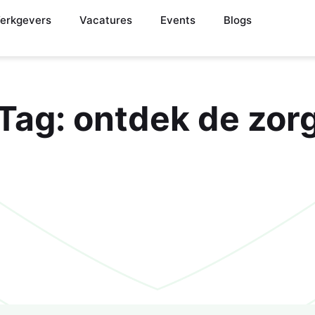
erkgevers
Vacatures
Events
Blogs
Tag:
ontdek de zor