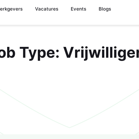
erkgevers
Vacatures
Events
Blogs
ob Type:
Vrijwillige