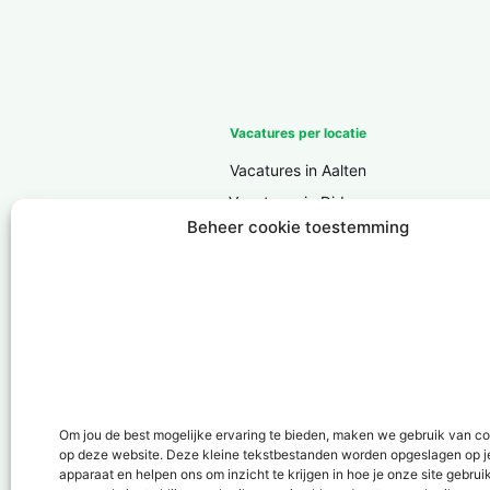
Vacatures per locatie
Vacatures in Aalten
Vacatures in Didam
Beheer cookie toestemming
Vacatures in Doesburg
Vacatures in Doetinchem
Vacatures in Groenlo
Vacatures in Lichtenvoorde
Vacatures in Lochem
Vacatures in ‘s-Heerenberg
Vacatures in Ulft
Om jou de best mogelijke ervaring te bieden, maken we gebruik van c
op deze website. Deze kleine tekstbestanden worden opgeslagen op j
Vacatures in Varsseveld
apparaat en helpen ons om inzicht te krijgen in hoe je onze site gebrui
Vacatures in Winterswijk