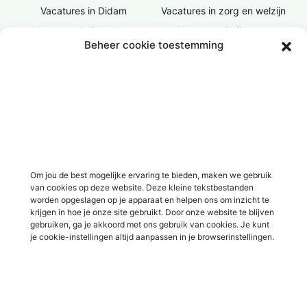
Vacatures in Didam
Vacatures in zorg en welzijn
Vacatures in Doesburg
Vacatures in finance
Beheer cookie toestemming
Vacatures in Doetinchem
Vacatures in ICT / IT
Vacatures in Groenlo
Vacatures in bouw
Vacatures in Lichtenvoorde
Vacatures in logistiek
Vacatures in Lochem
Vacatures in productie /
industrie
Vacatures in ‘s-Heerenberg
Vacatures in Ulft
Vacatures in Varsseveld
Om jou de best mogelijke ervaring te bieden, maken we gebruik
van cookies op deze website. Deze kleine tekstbestanden
Vacatures in Winterswijk
worden opgeslagen op je apparaat en helpen ons om inzicht te
Vacatures in Zelhem
krijgen in hoe je onze site gebruikt. Door onze website te blijven
gebruiken, ga je akkoord met ons gebruik van cookies. Je kunt
Vacatures in Zutphen
je cookie-instellingen altijd aanpassen in je browserinstellingen.
Overig
Over ons
Voor werkgevers