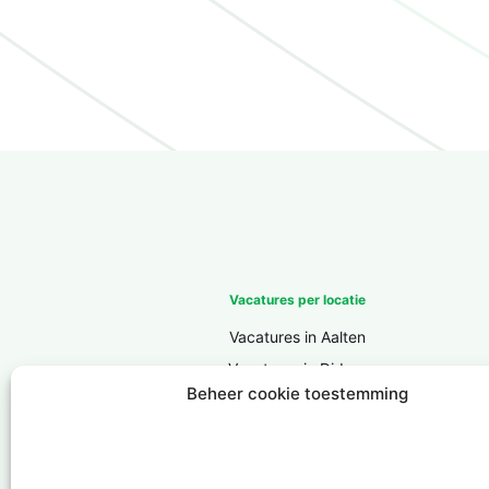
Vacatures per locatie
Vacatures in Aalten
Vacatures in Didam
Beheer cookie toestemming
Vacatures in Doesburg
Vacatures in Doetinchem
Vacatures in Groenlo